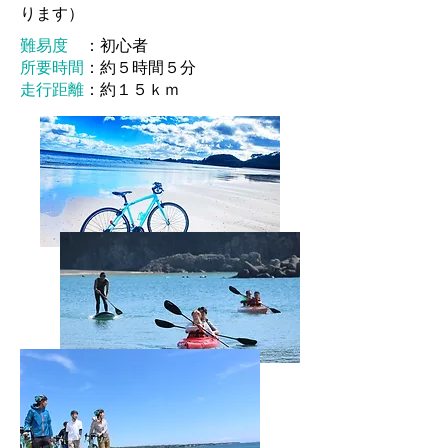
ります）
難易度
：初心者
所要時間
：約５時間５分
走行距離
：約１５ｋｍ
詳しく見る