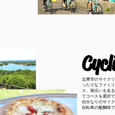
Cycl
志摩市のサイク
ったりなファミ
ス、海沿いを走
てコースを選択
​自分なりのサイ
自転車の醍醐味