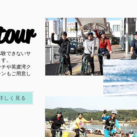
tour
体験できないサ
ます
。
ンチや英虞湾ク
ランもご用意し
詳しく見る