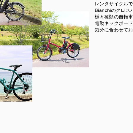
レンタサイクル
Bianchiのク
様々種類の自転
​電動キックボード
気分に合わせて